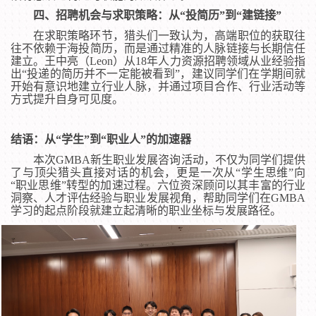
四、招聘机会与求职策略：从“投简历”到“建链接”
在求职策略环节，猎头们一致认为，高端职位的获取往
往不依赖于海投简历，而是通过精准的人脉链接与长期信任
建立。王中亮（Leon）从18年人力资源招聘领域从业经验指
出“投递的简历并不一定能被看到”，建议同学们在学期间就
开始有意识地建立行业人脉，并通过项目合作、行业活动等
方式提升自身可见度。
结语：从“学生”到“职业人”的加速器
本次GMBA新生职业发展咨询活动，不仅为同学们提供
了与顶尖猎头直接对话的机会，更是一次从“学生思维”向
“职业思维”转型的加速过程。六位资深顾问以其丰富的行业
洞察、人才评估经验与职业发展视角，帮助同学们在GMBA
学习的起点阶段就建立起清晰的职业坐标与发展路径。