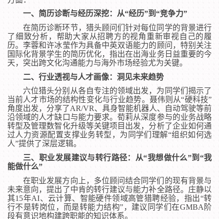
一、简历诊断与经历深挖：从“经历”到“竞争力”
在简历诊断环节，猎头顾问们针对每位同学的背景进行
了细致分析，帮助大家从招聘方的视角重新审视自己的履
历。李蓉和许冰莹作为具备中英双语能力的顾问，特别关注
国际化背景学生的简历优化，指出在出海业务日益重要的今
天，突出跨文化沟通能力与海外市场经验尤为关键。
二、行业透视与人才画像：洞见未来趋势
六位猎头分别从各自专注的领域出发，为同学们揭示了
当前人才市场的结构性变化与行业趋势。聂伟则从“硬科技”
角度出发，分享了AR/VR、具身智能机器人、自动驾驶等前
沿领域的人才缺口与能力要求。荀莉从深度参与的业务战略
转型及管理数智化升级等关键项目出发，分析了企业如何通
过人力资源配置支撑业务转型，为同学们理解“组织如何选
人”提供了深层逻辑。
三、职业发展建议与转行路径：从“我想做什么”到“我
能做什么”
在职业发展方向上，多位顾问结合同学们的现有背景与
未来意向，提出了中肯的转行建议与能力补全路径。庄静以
其15年AI、云计算、智能硬件领域高管猎聘经验，指出“转
行不是转岗位，而是转能力结构”，建议同学们在GMBA阶
段有意识地构建跨职能的知识体系。