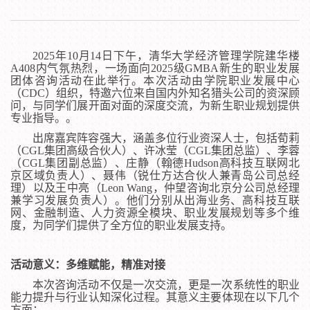
2025年10月14日下午，清华大学经济管理学院建华楼
A408内气氛热烈，一场面向2025级GMBA新生的职业发展
团体咨询活动在此举行。本次活动由学院职业发展中心
（CDC）组织，特邀六位来自国内外知名猎头公司的资深顾
问，与同学们展开面对面的深度交流，为新生职业规划提供
专业指导。。
出席嘉宾阵容强大，涵盖多位行业资深人士，包括荀莉
（CGL集团高级合伙人）、许冰莹（CGL集团总监）、李蓉
（CGL集团副总监）、庄静（翰德Hudson高科技互联网北
京区域负责人）、聂伟（锐仕方达合伙人兼青岛公司总经
理）以及王中亮（Leon Wang，仲望咨询北京分公司总经理
兼学习发展负责人）。他们分别从出海业务、高科技互联
网、金融制造、人力资源全模块、职业发展规划等多个维
度，为同学们提供了全方位的职业发展支持。
活动意义：多维赋能，精准对接
本次咨询活动不仅是一次交流，更是一次系统性的职业
能力提升与行业认知深化过程。其意义主要体现在以下几个
方面：